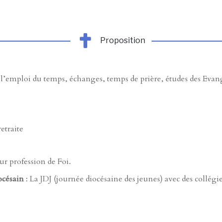
Proposition
 l’emploi du temps,
échanges, temps de prière, études des Evan
etraite
ur profession de Foi.
océsain
: La JDJ (journée diocésaine des jeunes) avec des collégi