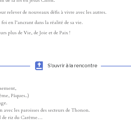
 de la foi en Jésus Christ.
ur relever de nouveaux défis à vivre avec les autres.
oi en l’ancrant dans la réalité de sa vie.
ours
plus de Vie, de Joie et de Paix !
S'ouvrir à la rencontre
issement,
ême, Pâques..)
age.
n avec les paroisses des secteurs de Thonon.
Bol de riz du Carême…